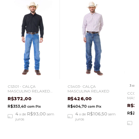
3 core
CS301 - CALÇA
CS403- CALÇA
MASCULINO RELAXED
MASCULINA RELAXED
CCC02
MEDIUM BLUE
MASCU
R$372,00
R$426,00
MANG
R$2
R$353,40
R$404,70
com
Pix
com
Pix
R$28
4
R$93,00
4
R$106,50
x
de
sem
x
de
sem
juros
juros
3
ju