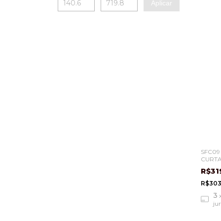
Aplicar
SFC09 
CURTA
R$31
R$303
3
ju