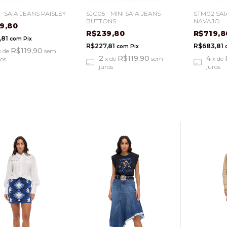
- SAIA JEANS PAISLEY
SJC05 - MINI SAIA JEANS
STM02 SAI
BUTTONS
NAVAJO
9,80
R$239,80
R$719,
,81
com
Pix
R$227,81
R$683,81
com
Pix
R$119,90
x
de
sem
2
R$119,90
4
x
de
sem
x
de
ros
juros
juros