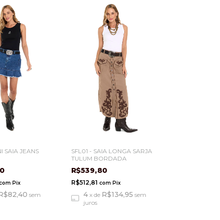
NI SAIA JEANS
SFL01 - SAIA LONGA SARJA
TULUM BORDADA
20
R$539,80
R$512,81
com
Pix
com
Pix
R$82,40
4
R$134,95
sem
x
de
sem
juros