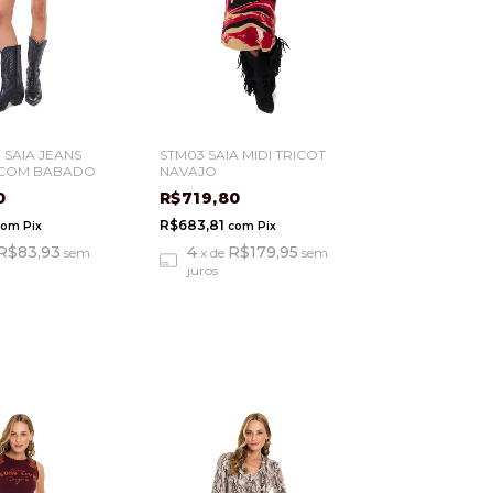
STM03 SAIA MIDI TRICOT
NI SAIA JEANS
NAVAJO
 COM BABADO
R$719,80
80
R$683,81
com
Pix
com
Pix
4
R$179,95
R$83,93
x
de
sem
sem
juros