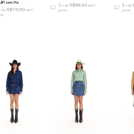
,81
com
Pix
3
R$86,60
3
x
de
sem
x
de
R$119,90
x
de
sem
juros
juros
ros