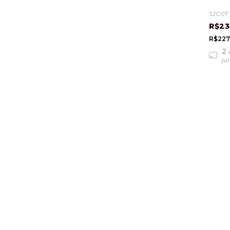
SJC07 
R$23
R$227
2
ju