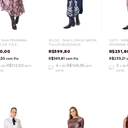
- SAIA FEMININA
SFL02 - SAIA LONGA SARJA
SJC11 - MI
 DE TULE
TULUM BORDADA
FEMININA
MPADA
0,00
R$599,80
R$251,
,50
R$569,81
R$239,21
com
Pix
com
Pix
R$112,50
4
R$149,95
3
x
de
sem
x
de
sem
x
de
ros
juros
juros