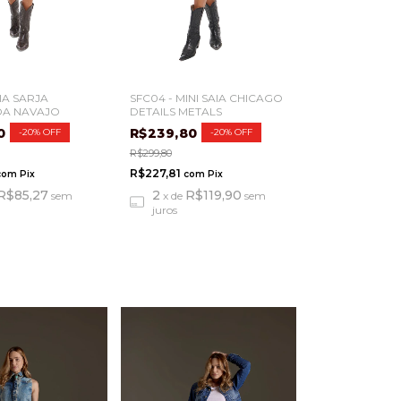
AIA SARJA
SFC04 - MINI SAIA CHICAGO
A NAVAJO
DETAILS METALS
80
R$239,80
-
20
%
OFF
-
20
%
OFF
R$299,80
R$227,81
com
Pix
com
Pix
R$85,27
2
R$119,90
sem
x
de
sem
juros