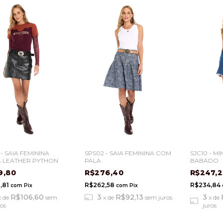
- SAIA FEMININA
SPS02 - SAIA FEMININA COM
SJC10 - MI
 LEATHER PYTHON
PALA
BABADO
9,80
R$276,40
R$247,
,81
R$262,58
R$234,84
com
Pix
com
Pix
R$106,60
3
R$92,13
3
x
de
sem
x
de
sem juros
x
de
ros
juros