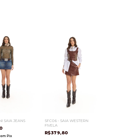
NI SAIA JEANS
SFC06 - SAIA WESTERN
FIVELA
80
R$379,80
com
Pix