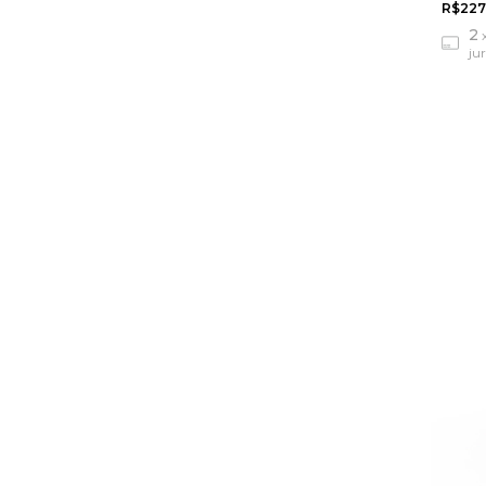
R$227
2
ju