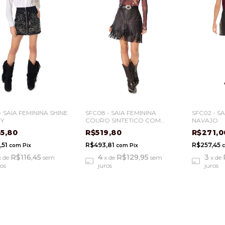
- SAIA FEMININA SHINE
SFC08 - SAIA FEMININA
SFC02 - S
EY
COURO SINTETICO COM
NAVAJO
FRANJAS
5,80
R$519,80
R$271,
,51
R$493,81
R$257,45
com
Pix
com
Pix
R$116,45
4
R$129,95
3
x
de
sem
x
de
sem
x
de
ros
juros
juros