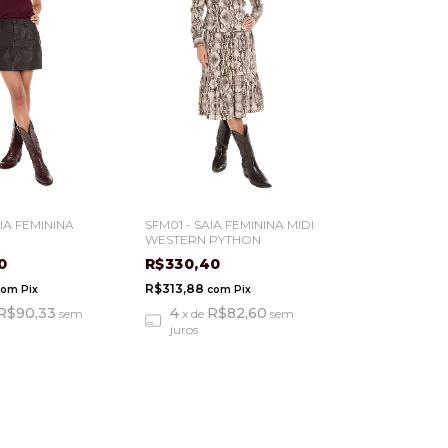
AIA FEMININA
SFM01 - SAIA FEMININA MIDI
WESTERN PYTHON
00
R$330,40
R$313,88
com
Pix
com
Pix
R$90,33
4
R$82,60
sem
x
de
sem
juros