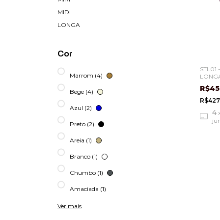
MIDI
LONGA
Cor
STL01 
Marrom (4)
LONGA
ESTA
R$45
Bege (4)
R$427
Azul (2)
4
ju
Preto (2)
Areia (1)
Branco (1)
Chumbo (1)
Amaciada (1)
Ver mais