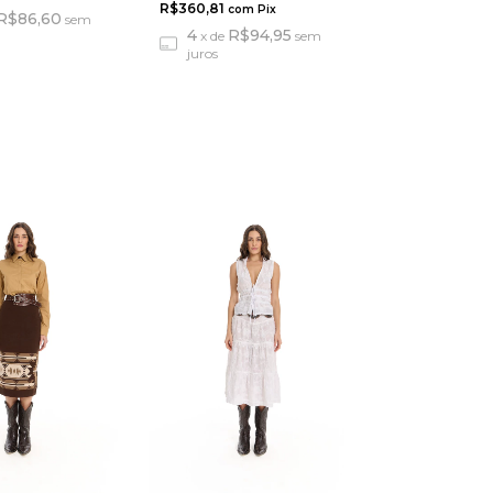
R$360,81
com
Pix
R$86,60
sem
4
R$94,95
x
de
sem
juros