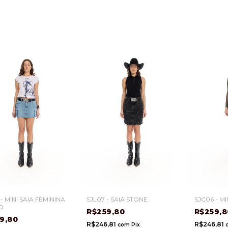
- MINI SAIA FEMININA
SJL07 - SAIA STONE
SJC06 - MI
O
R$259,80
R$259,
9,80
R$246,81
R$246,81
com
Pix