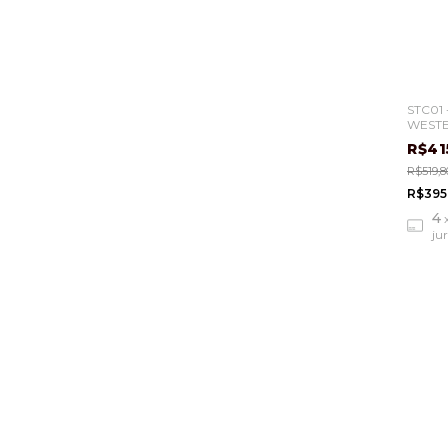
STC01 
WEST
R$41
R$519,8
R$395
4
ju