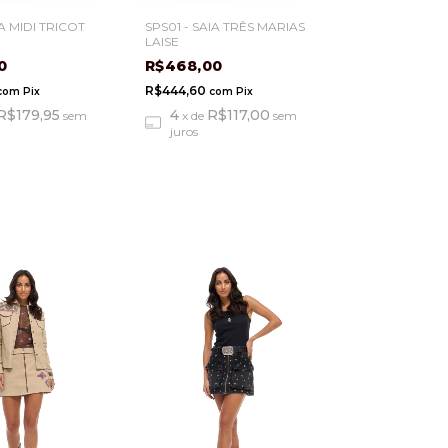
A MIDI TRICOT
SPS01 - SAIA TRÊS MARIAS
LAISE
80
R$468,00
R$444,60
com
Pix
com
Pix
R$179,95
4
R$117,00
sem
x
de
sem
juros