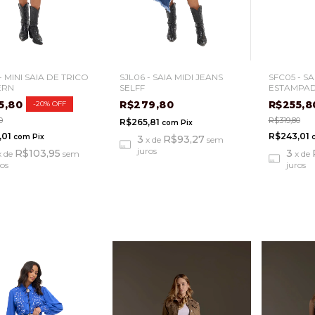
- MINI SAIA DE TRICO
SJL06 - SAIA MIDI JEANS
SFC05 - S
ERN
SELFF
ESTAMPAD
5,80
R$279,80
R$255,
-
20
%
OFF
0
R$319,80
R$265,81
com
Pix
,01
R$243,01
com
Pix
3
R$93,27
x
de
sem
juros
R$103,95
3
x
de
sem
x
de
ros
juros