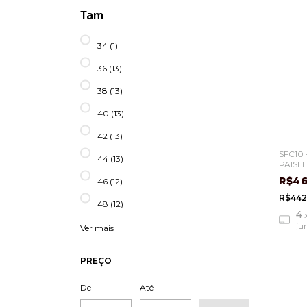
Tam
34 (1)
36 (13)
38 (13)
40 (13)
42 (13)
SFC10 
44 (13)
PAISL
R$46
46 (12)
R$442
48 (12)
4
ju
Ver mais
PREÇO
De
Até