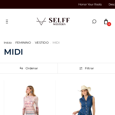
Honor Your Roots
Descon
0
Início
.
FEMININO
.
VESTIDO
.
MIDI
MIDI
Ordenar
Filtrar