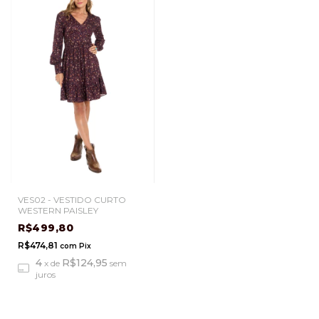
VES02 - VESTIDO CURTO
WESTERN PAISLEY
R$499,80
R$474,81
com
Pix
4
R$124,95
x
de
sem
juros