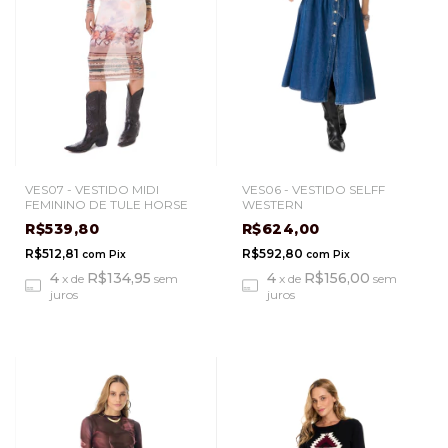
VES06 - VESTIDO SELFF
VES07 - VESTIDO MIDI
WESTERN
FEMININO DE TULE HORSE
R$624,00
R$539,80
R$592,80
R$512,81
com
Pix
com
Pix
4
R$156,00
4
R$134,95
x
de
sem
x
de
sem
juros
juros