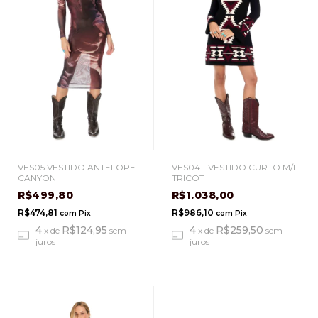
VES05 VESTIDO ANTELOPE
VES04 - VESTIDO CURTO M/L
CANYON
TRICOT
R$499,80
R$1.038,00
R$474,81
R$986,10
com
Pix
com
Pix
4
R$124,95
4
R$259,50
x
de
sem
x
de
sem
juros
juros