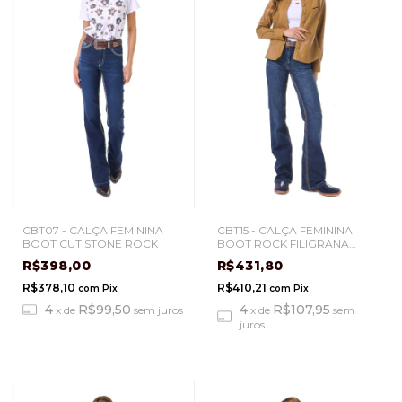
CBT07 - CALÇA FEMININA
CBT15 - CALÇA FEMININA
BOOT CUT STONE ROCK
BOOT ROCK FILIGRANA
AZUL
R$398,00
R$431,80
R$378,10
R$410,21
com
Pix
com
Pix
4
R$99,50
4
R$107,95
x
de
sem juros
x
de
sem
juros