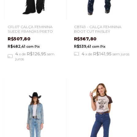
CFL07 CALÇA FEMININA
CBT49 - CALÇA FEMININA
SUEDE FRANJAS PRETO
BOOT CUT PAISLEY
R$507,80
R$567,80
R$482,41
R$539,41
com
Pix
com
Pix
4
R$126,95
4
R$141,95
x
de
sem
x
de
sem juros
juros