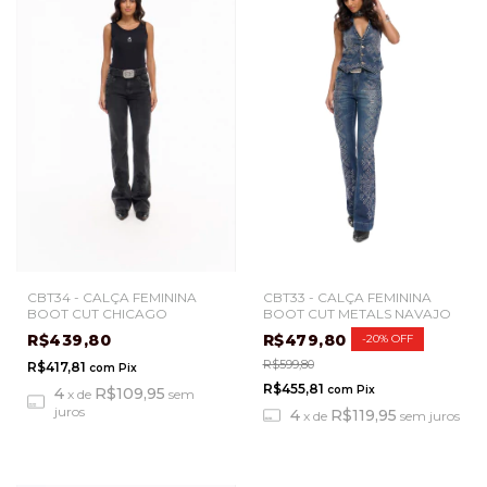
CBT33 - CALÇA FEMININA
CBT34 - CALÇA FEMININA
BOOT CUT METALS NAVAJO
BOOT CUT CHICAGO
R$479,80
R$439,80
-
20
%
OFF
R$599,80
R$417,81
com
Pix
R$455,81
com
Pix
4
R$109,95
x
de
sem
juros
4
R$119,95
x
de
sem juros