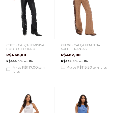
CBT51 - CALÇA FEMININA
CFL06 - CALÇA FEMININA
BOOTCUT COURO
SUEDE FRANJAS
R$468,00
R$462,00
R$444,60
R$438,90
com
Pix
com
Pix
4
R$117,00
4
R$115,50
x
de
sem
x
de
sem juros
juros