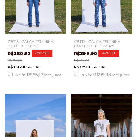
CBT18- CALÇA FEMININA
CBT19 - CALÇA FEMININA
BOOTCUT SHINE
BOOT CUT FLOWERS
R$380,50
R$399,90
-
20
%
OFF
-
47
%
OFF
R$475,60
R$749,70
R$361,48
R$379,91
com
Pix
com
Pix
4
R$95,13
4
R$99,98
x
de
sem juros
x
de
sem juros