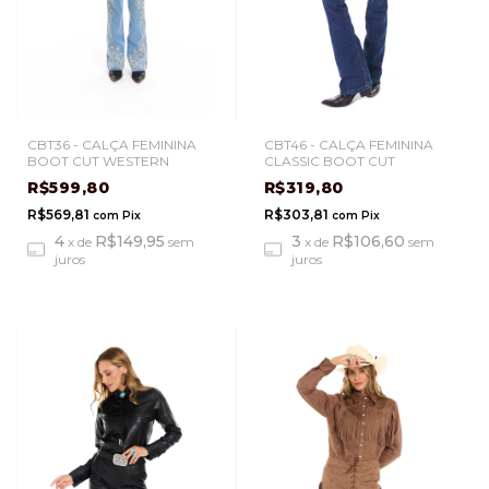
CBT36 - CALÇA FEMININA
CBT46 - CALÇA FEMININA
BOOT CUT WESTERN
CLASSIC BOOT CUT
R$599,80
R$319,80
R$569,81
R$303,81
com
Pix
com
Pix
4
R$149,95
3
R$106,60
x
de
sem
x
de
sem
juros
juros