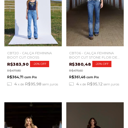
CBT20 - CALÇA FEMININA
CBT06 - CALÇA FEMININA
BOOT CUT CROSS
BOOT CUT STONE FLOR DE
LIZ
R$383,90
R$380,48
-
20
%
OFF
-
20
%
OFF
R$479,80
R$475,60
R$364,71
R$361,46
com
Pix
com
Pix
4
R$95,98
4
R$95,12
x
de
sem juros
x
de
sem juros