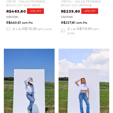
CBT04 - CALÇA FEMININA
CBT29 - CALÇA FEMININA
BOOT CUT VINTAGE
BOOT CUT OLD WEST
R$239,80
R$463,80
-
20
%
OFF
-
20
%
OFF
R$299,80
R$579,80
R$227,81
R$440,61
com
Pix
com
Pix
2
R$119,90
4
R$115,95
x
de
sem
x
de
sem juros
juros