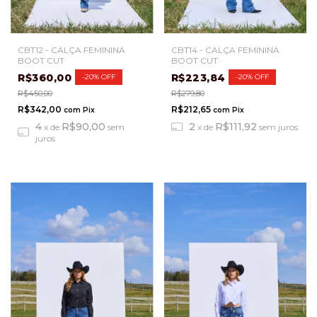
CBT12 - CALÇA FEMININA
CBT14 - CALÇA FEMININA
BOOT CUT
BOOT CUT
R$360,00
R$223,84
-
20
%
OFF
-
20
%
OFF
R$450,00
R$279,80
R$342,00
R$212,65
com
Pix
com
Pix
4
R$90,00
2
R$111,92
x
de
sem
x
de
sem juros
juros