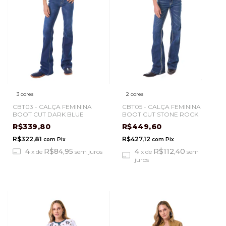
3 cores
2 cores
CBT03 - CALÇA FEMININA
CBT05 - CALÇA FEMININA
BOOT CUT DARK BLUE
BOOT CUT STONE ROCK
R$339,80
R$449,60
R$322,81
R$427,12
com
Pix
com
Pix
4
R$84,95
4
R$112,40
x
de
sem juros
x
de
sem
juros