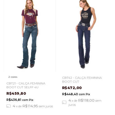
2 cores
CBT42 - CALÇA FEMININA
BOOT CUT
CBT21 - CALÇA FEMININA
BOOT CUT SELFF 4U
R$472,00
R$459,80
R$448,40
com
Pix
R$436,81
4
R$118,00
com
Pix
x
de
sem
juros
4
R$114,95
x
de
sem juros