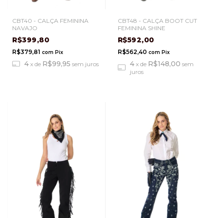
CBT40 - CALÇA FEMININA
CBT48 - CALÇA BOOT CUT
NAVAJO
FEMININA SHINE
R$399,80
R$592,00
R$379,81
R$562,40
com
Pix
com
Pix
4
R$99,95
4
R$148,00
x
de
sem juros
x
de
sem
juros