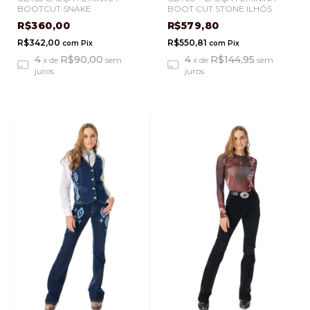
BOOTCUT SNAKE
BOOT CUT STONE ILHÓS
R$360,00
R$579,80
R$342,00
R$550,81
com
Pix
com
Pix
4
R$90,00
4
R$144,95
x
de
sem
x
de
sem
juros
juros