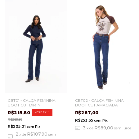
CBT01 - CALÇA FEMININA
CBT02 - CALÇA FEMININA
BOOT CUT DIRTY
BOOT CUT AMACIADA
R$215,80
R$267,00
-
20
%
OFF
R$269,80
R$253,65
com
Pix
R$205,01
com
Pix
3
R$89,00
x
de
sem juros
2
R$107,90
x
de
sem