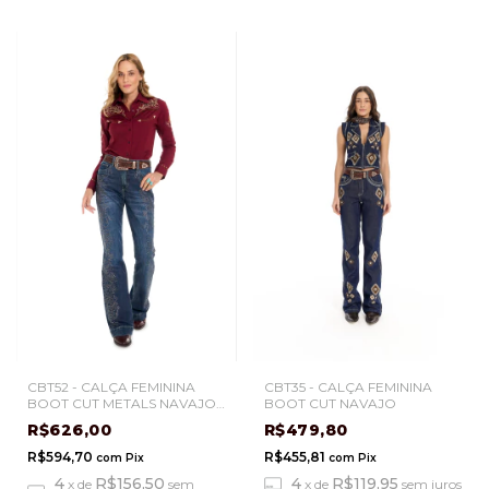
CBT52 - CALÇA FEMININA
CBT35 - CALÇA FEMININA
BOOT CUT METALS NAVAJO
BOOT CUT NAVAJO
II
R$626,00
R$479,80
R$594,70
R$455,81
com
Pix
com
Pix
4
R$156,50
4
R$119,95
x
de
sem
x
de
sem juros