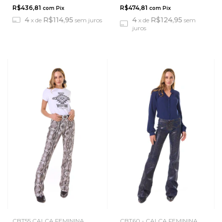
R$436,81
R$474,81
com
Pix
com
Pix
4
R$114,95
4
R$124,95
x
de
sem juros
x
de
sem
juros
CBT55 CALÇA FEMININA
CBT60 - CALÇA FEMININA