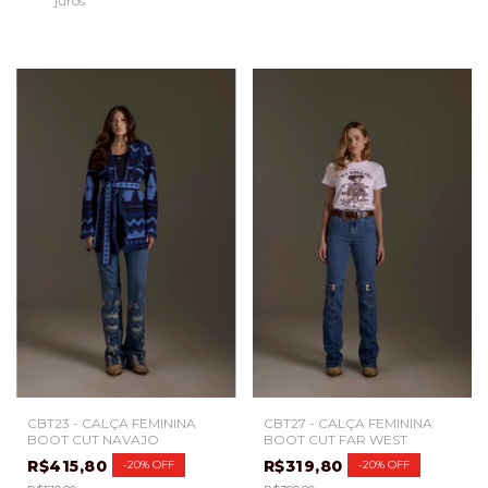
juros
CBT23 - CALÇA FEMININA
CBT27 - CALÇA FEMININA
BOOT CUT NAVAJO
BOOT CUT FAR WEST
R$415,80
R$319,80
-
20
%
OFF
-
20
%
OFF