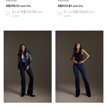
R$519,80
R$399,80
R$395,01
R$303,81
com
Pix
com
Pix
4
R$103,95
3
R$106,60
x
de
sem
x
de
sem
juros
juros