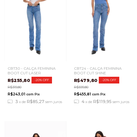
CBT30 - CALÇA FEMININA
CBT24 - CALÇA FEMININA
BOOT CUT LASER
BOOT CUT SHINE
R$255,80
R$479,80
-
20
%
OFF
-
20
%
OFF
R$319,80
R$599,80
R$243,01
R$455,81
com
Pix
com
Pix
3
R$85,27
4
R$119,95
x
de
sem juros
x
de
sem juros