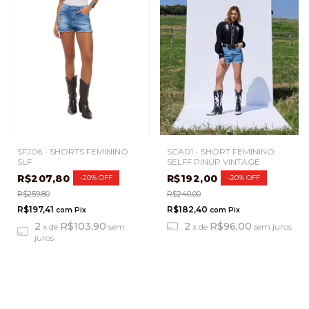
SFJ06 - SHORTS FEMININO
SCA01 - SHORT FEMININO
SLF
SELFF PINUP VINTAGE
R$207,80
R$192,00
-
20
%
OFF
-
20
%
OFF
R$259,80
R$240,00
R$197,41
R$182,40
com
Pix
com
Pix
2
R$103,90
2
R$96,00
x
de
sem
x
de
sem juros
juros