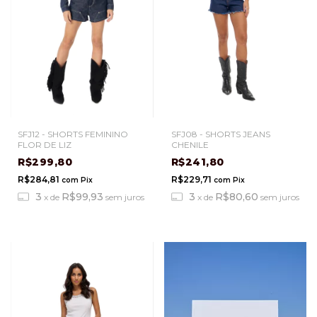
SFJ08 - SHORTS JEANS
SFJ12 - SHORTS FEMININO
CHENILE
FLOR DE LIZ
R$241,80
R$299,80
R$229,71
R$284,81
com
Pix
com
Pix
3
R$80,60
3
R$99,93
x
de
sem juros
x
de
sem juros