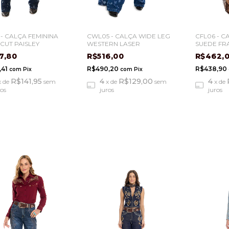
 - CALÇA FEMININA
CWL05 - CALÇA WIDE LEG
CFL06 - C
CUT PAISLEY
WESTERN LASER
SUEDE FR
7,80
R$516,00
R$462,
,41
R$490,20
R$438,90
com
Pix
com
Pix
R$141,95
4
R$129,00
4
x
de
sem
x
de
sem
x
de
ros
juros
juros