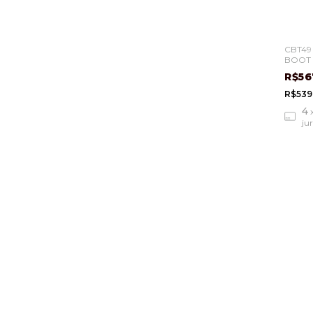
CBT49
BOOT 
R$56
R$539
4
ju