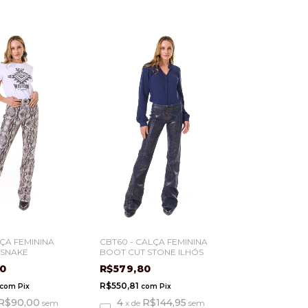
ÇA FEMININA
CBT60 - CALÇA FEMININA
SNAKE
BOOT CUT STONE ILHÓS
00
R$579,80
R$550,81
com
Pix
com
Pix
R$90,00
4
R$144,95
sem
x
de
sem