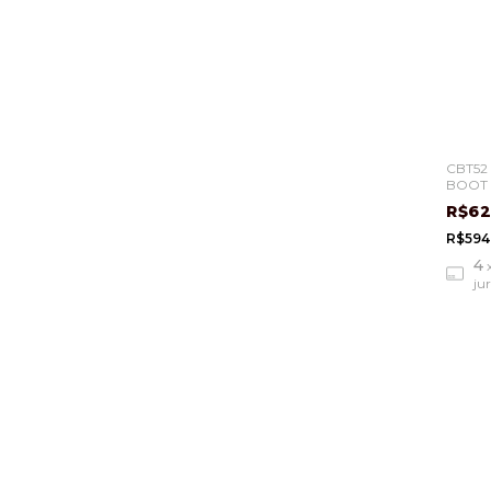
CBT52
BOOT 
II
R$62
R$594
4
ju