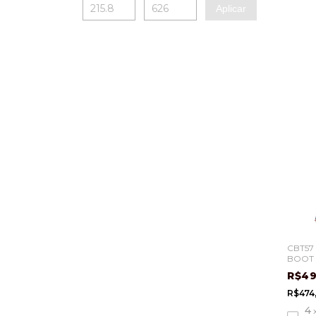
Aplicar
CBT57
BOOT 
ALTA
R$4
R$474
4