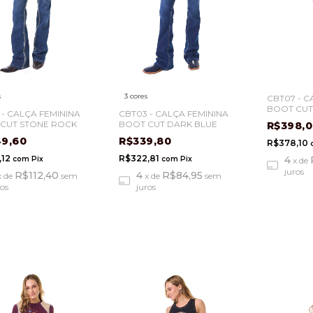
s
3 cores
CBT07 - C
BOOT CUT
 - CALÇA FEMININA
CBT03 - CALÇA FEMININA
CUT STONE ROCK
BOOT CUT DARK BLUE
R$398,
49,60
R$339,80
R$378,10
,12
R$322,81
4
com
Pix
com
Pix
x
de
juros
R$112,40
4
R$84,95
x
de
sem
x
de
sem
ros
juros