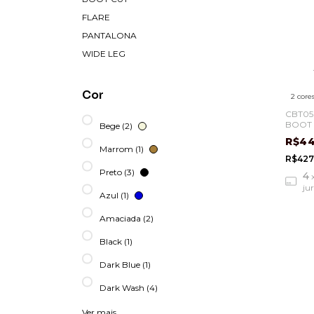
FLARE
PANTALONA
WIDE LEG
Cor
2 core
CBT05
BOOT 
Bege (2)
R$4
Marrom (1)
R$427
Preto (3)
4
ju
Azul (1)
Amaciada (2)
Black (1)
Dark Blue (1)
Dark Wash (4)
Ver mais