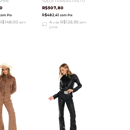
SHINE
SUEDE FRANJAS PRETO
00
R$507,80
R$482,41
com
Pix
com
Pix
R$148,00
4
R$126,95
sem
x
de
sem
juros