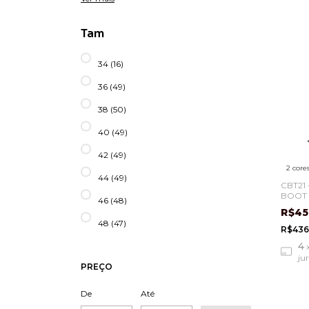
Tam
34 (16)
36 (49)
38 (50)
40 (49)
42 (49)
2 core
44 (49)
CBT21
BOOT 
46 (48)
R$45
48 (47)
R$436
4
ju
PREÇO
De
Até