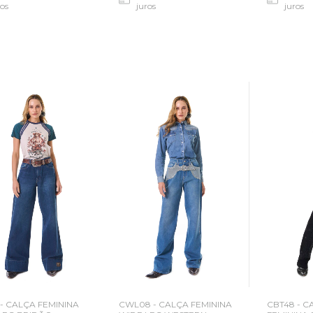
ros
juros
juros
CBT48 - 
 - CALÇA FEMININA
CWL08 - CALÇA FEMININA