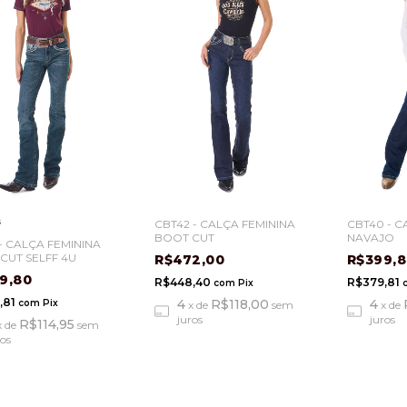
s
CBT42 - CALÇA FEMININA
CBT40 - C
BOOT CUT
NAVAJO
 - CALÇA FEMININA
CUT SELFF 4U
R$472,00
R$399,
9,80
R$448,40
R$379,81
com
Pix
,81
4
R$118,00
4
com
Pix
x
de
sem
x
de
juros
juros
R$114,95
x
de
sem
ros