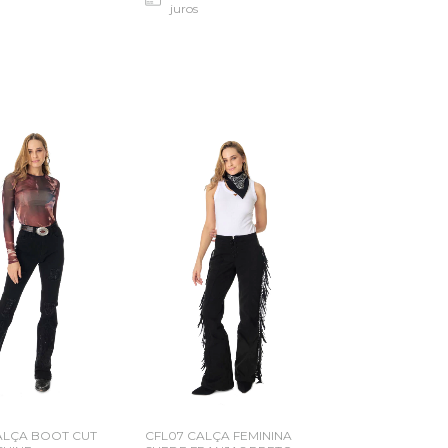
juros
CALÇA BOOT CUT
CFL07 CALÇA FEMININA