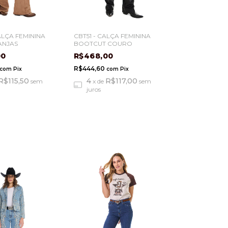
ALÇA FEMININA
CBT51 - CALÇA FEMININA
ANJAS
BOOTCUT COURO
00
R$468,00
R$444,60
com
Pix
com
Pix
R$115,50
4
R$117,00
sem
x
de
sem
juros