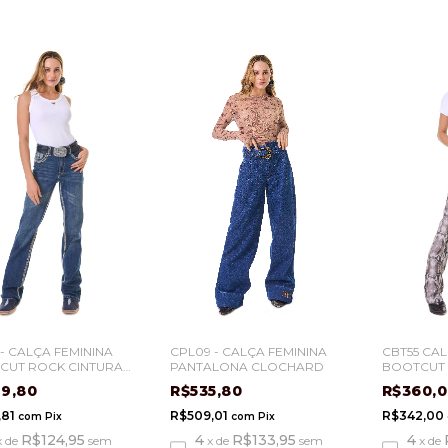
 - CALÇA FEMININA
CPL09 - CALÇA FEMININA
CBT55 CAL
CUT ROCK CINTURA
PANTALONA CLOCHARD
BOOTCUT 
99,80
R$535,80
R$360,
,81
R$509,01
R$342,00
com
Pix
com
Pix
R$124,95
4
R$133,95
4
x
de
sem
x
de
sem
x
de