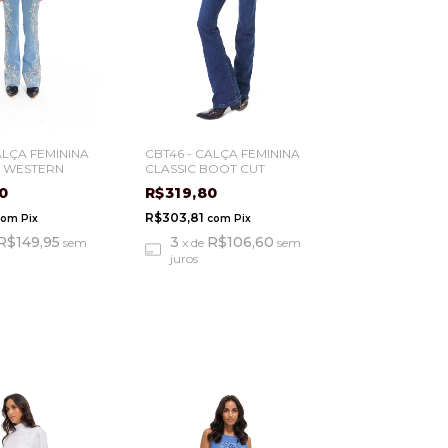
ALÇA FEMININA
CBT46 - CALÇA FEMININA
 WESTERN
CLASSIC BOOT CUT
80
R$319,80
R$303,81
com
Pix
com
Pix
R$149,95
3
R$106,60
sem
x
de
sem
juros