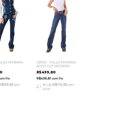
ALÇA FEMININA
CBT50 - CALÇA FEMININA
BOOT CUT WESTERN
80
R$459,80
R$436,81
com
Pix
com
Pix
R$99,95
4
R$114,95
sem
x
de
sem
juros