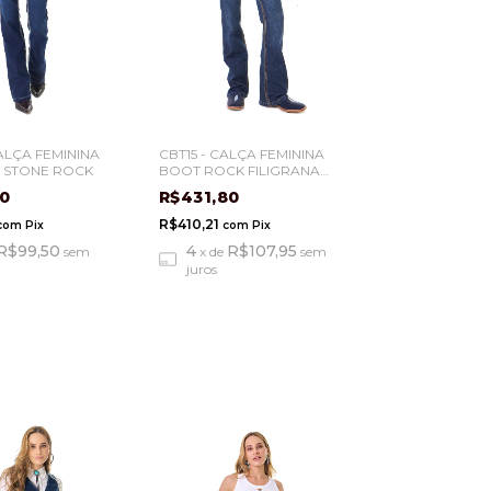
ALÇA FEMININA
CBT15 - CALÇA FEMININA
 STONE ROCK
BOOT ROCK FILIGRANA
AZUL
00
R$431,80
R$410,21
com
Pix
com
Pix
R$99,50
4
R$107,95
sem
x
de
sem
juros