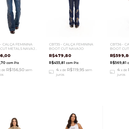
 - CALÇA FEMININA
CBT35 - CALÇA FEMININA
CBT36 - C
CUT METALS NAVAJO
BOOT CUT NAVAJO
BOOT CUT
6,00
R$479,80
R$599,
,70
R$455,81
R$569,81
com
Pix
com
Pix
R$156,50
4
R$119,95
4
x
de
sem
x
de
sem
x
de
ros
juros
juros