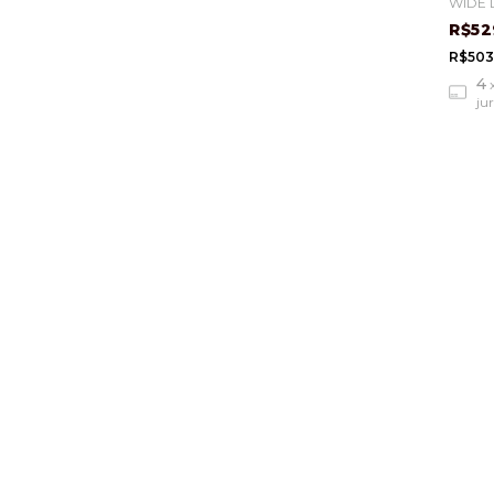
WIDE 
R$52
R$503
4
ju