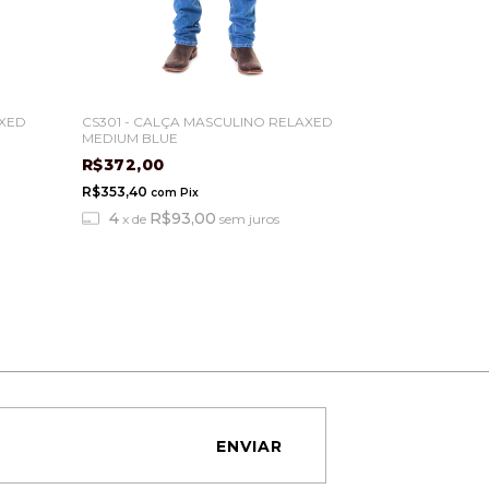
AXED
CS301 - CALÇA MASCULINO RELAXED
CS201 - CALÇ
MEDIUM BLUE
VINTAGE
R$372,00
R$396,00
R$353,40
R$376,20
com
Pix
com
4
R$93,00
4
R$9
x
de
sem juros
x
de