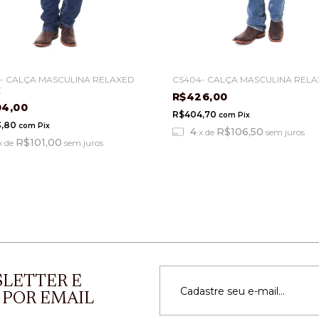
 - CALÇA MASCULINA RELAXED
CS404- CALÇA MASCULINA REL
E
R$426,00
04,00
R$404,70
com
Pix
3,80
com
Pix
4
R$106,50
x
de
sem juros
R$101,00
x
de
sem juros
SLETTER E
 POR EMAIL