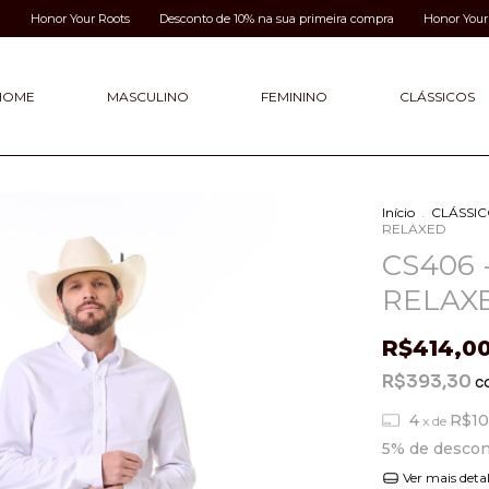
or Your Roots
Desconto de 10% na sua primeira compra
Honor Your Roots
HOME
MASCULINO
FEMININO
CLÁSSICOS
Início
.
CLÁSSI
RELAXED
CS406 
RELAX
R$414,0
R$393,30
c
4
R$10
x de
5% de desco
Ver mais deta