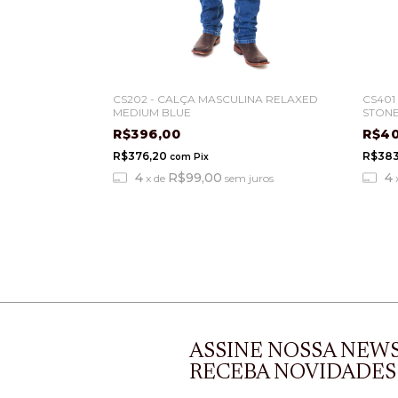
INA BOOT CUT
CS202 - CALÇA MASCULINA RELAXED
CS401
MEDIUM BLUE
STON
R$396,00
R$4
R$376,20
R$38
com
Pix
4
R$99,00
4
 juros
x
de
sem juros
ASSINE NOSSA NEW
RECEBA NOVIDADES