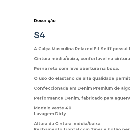
Descrição
S4
A Calça Masculina Relaxed Fit Selff possui 
Cintura média/baixa, confortável na cintura
Perna reta com leve abertura na boca.
O uso do elastano de alta qualidade perm
Confeccionada em Denim Premium de algodã
Performance Denim, fabricado para aguenta
Modelo veste 40
Lavagem Dirty
Altura da Cintura: média/baixa
Fechamento frontal com Zíper e botão per