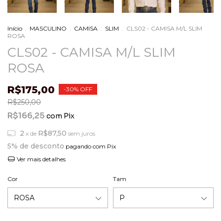
Início
.
MASCULINO
.
CAMISA
.
SLIM
.
CLS02 - CAMISA M/L SLIM
ROSA
CLS02 - CAMISA M/L SLIM
ROSA
R$175,00
-
30
%
OFF
R$250,00
R$166,25
com
Pix
2
R$87,50
x de
sem juros
5% de desconto
pagando com Pix
Ver mais detalhes
Cor
Tam