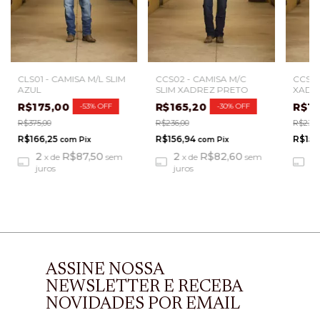
CLS01 - CAMISA M/L SLIM
CCS01
CCS02 - CAMISA M/C
AZUL
XADR
SLIM XADREZ PRETO
R$175,00
R$1
R$165,20
-
53
%
OFF
-
30
%
OFF
R$375,00
R$236,
R$236,00
R$166,25
R$156
R$156,94
com
Pix
com
Pix
2
R$87,50
2
2
R$82,60
x
de
sem
x
de
sem
juros
ju
juros
ASSINE NOSSA
NEWSLETTER E RECEBA
NOVIDADES POR EMAIL